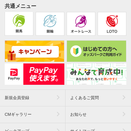
共通メニュー
新規会員登録
よくあるご質問
CMギャラリー
お知らせ