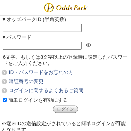
▼オッズパークID (半角英数)
▼パスワード
6文字、もしくは8文字以上の登録時に設定したパスワー
ドをご入力ください。
ID・パスワードをお忘れの方
暗証番号の変更
ログインに関するよくあるご質問
簡単ログインを有効にする
※端末IDの送信設定がされていると簡単ログインが可能
となります。