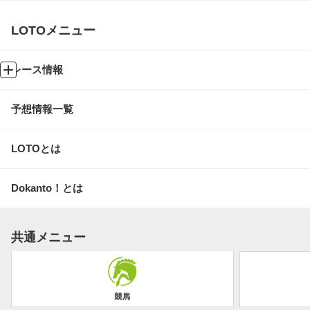
LOTOメニュー
レース情報
予想情報一覧
LOTOとは
Dokanto！とは
共通メニュー