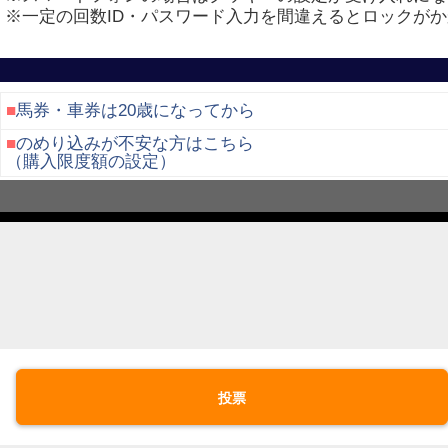
※一定の回数ID・パスワード入力を間違えるとロックが
■
馬券・車券は20歳になってから
■
のめり込みが不安な方はこちら
（購入限度額の設定）
投票