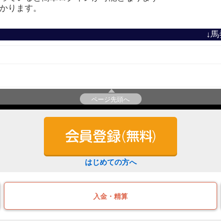
かかります。
↓馬券・
ページ先頭へ
はじめての方へ
入金・精算