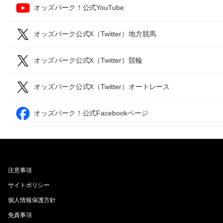
オッズパーク！公式YouTube
オッズパーク公式X（Twitter）地方競馬
オッズパーク公式X（Twitter）競輪
オッズパーク公式X（Twitter）オートレース
オッズパーク！公式Facebookページ
注意事項
サイトポリシー
個人情報保護方針
免責事項