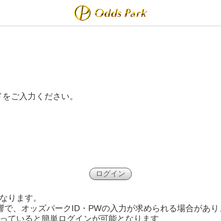
ドをご入力ください。
となります。
響で、オッズパークID・PWの入力が求められる場合があり
っていると簡単ログインが可能となります