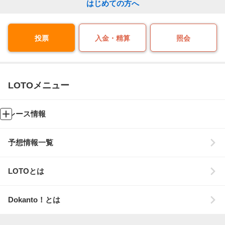
はじめての方へ
投票
入金・精算
照会
LOTOメニュー
レース情報
予想情報一覧
LOTOとは
Dokanto！とは