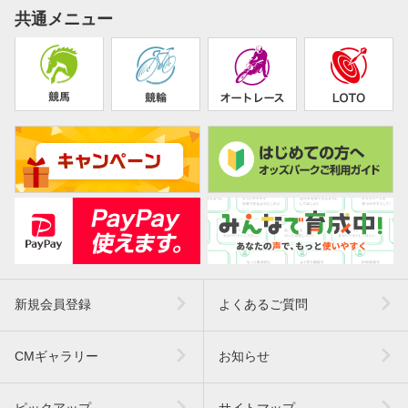
共通メニュー
新規会員登録
よくあるご質問
CMギャラリー
お知らせ