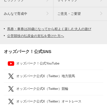
ピックアップ
サイトマップ
みんなで育成中
ご意見・ご要望
馬券・車券は20歳になってから程よく楽しむ大人の遊び
公営競技の払戻金の支払を受けた方へ
オッズパーク！公式SNS
オッズパーク！公式YouTube
オッズパーク公式X（Twitter）地方競馬
オッズパーク公式X（Twitter）競輪
オッズパーク公式X（Twitter）オートレース