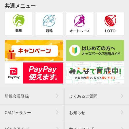
共通メニュー
新規会員登録
よくあるご質問
CMギャラリー
お知らせ