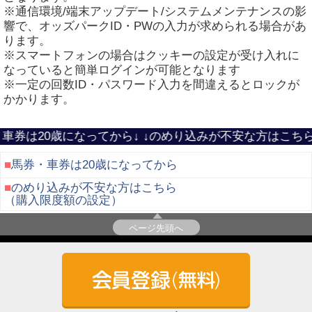
※通信環境/端末アップデート/システムメンテナンスの影
響で、オッズパークID・PWの入力が求められる場合があ
ります。
※スマートフォンの場合はクッキーの設定が受け入れに
なっていると簡単ログインが可能となります
※一定の回数ID・パスワード入力を間違えるとロックが
かかります。
車券は20歳になってから↓ ↓のめり込みが不安な方はこちら
■
馬券・車券は20歳になってから
■
のめり込みが不安な方はこちら
（購入限度額の設定）
ページ先頭へ