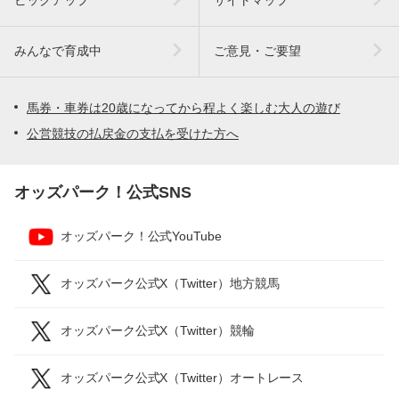
ピックアップ
サイトマップ
みんなで育成中
ご意見・ご要望
馬券・車券は20歳になってから程よく楽しむ大人の遊び
公営競技の払戻金の支払を受けた方へ
オッズパーク！公式SNS
オッズパーク！公式YouTube
オッズパーク公式X（Twitter）地方競馬
オッズパーク公式X（Twitter）競輪
オッズパーク公式X（Twitter）オートレース