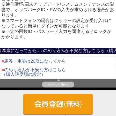
※通信環境/端末アップデート/システムメンテナンスの影
響で、オッズパークID・PWの入力が求められる場合があ
ります。
※スマートフォンの場合はクッキーの設定が受け入れに
なっていると簡単ログインが可能となります
※一定の回数ID・パスワード入力を間違えるとロックが
かかります。
20歳になってから↓ ↓のめり込みが不安な方はこちら（購入
■
馬券・車券は20歳になってから
■
のめり込みが不安な方はこちら
（購入限度額の設定）
ページ先頭へ