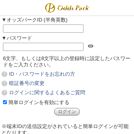
▼オッズパークID (半角英数)
▼パスワード
6文字、もしくは8文字以上の登録時に設定したパスワー
ドをご入力ください。
ID・パスワードをお忘れの方
暗証番号の変更
ログインに関するよくあるご質問
簡単ログインを有効にする
※端末IDの送信設定がされていると簡単ログインが可能
となります。