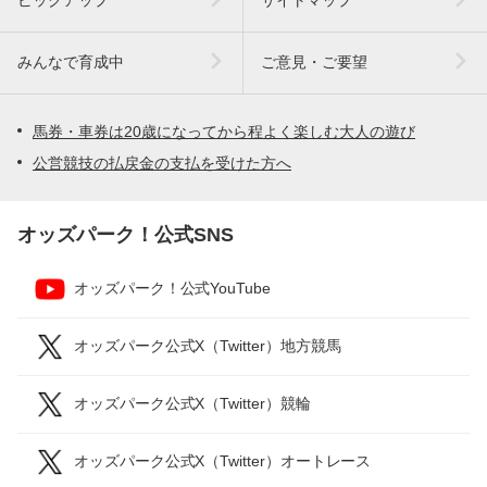
ピックアップ
サイトマップ
みんなで育成中
ご意見・ご要望
馬券・車券は20歳になってから程よく楽しむ大人の遊び
公営競技の払戻金の支払を受けた方へ
オッズパーク！公式SNS
オッズパーク！公式YouTube
オッズパーク公式X（Twitter）地方競馬
オッズパーク公式X（Twitter）競輪
オッズパーク公式X（Twitter）オートレース