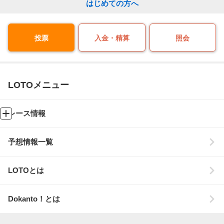
はじめての方へ
投票
入金・精算
照会
LOTOメニュー
レース情報
予想情報一覧
LOTOとは
Dokanto！とは