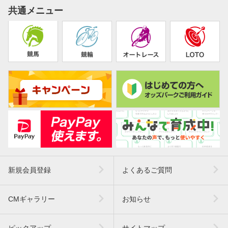
共通メニュー
新規会員登録
よくあるご質問
CMギャラリー
お知らせ