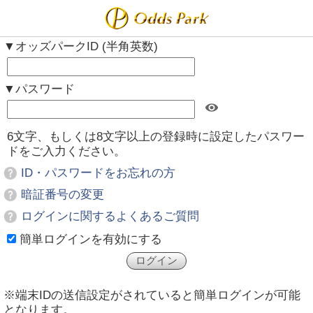
▼オッズパークID (半角英数)
▼パスワード
6文字、もしくは8文字以上の登録時に設定したパスワー
ドをご入力ください。
ID・パスワードをお忘れの方
暗証番号の変更
ログインに関するよくあるご質問
簡単ログインを有効にする
※端末IDの送信設定がされていると簡単ログインが可能
となります。