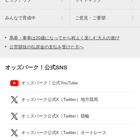
ピックアップ
サイトマップ
みんなで育成中
ご意見・ご要望
馬券・車券は20歳になってから程よく楽しむ大人の遊び
公営競技の払戻金の支払を受けた方へ
オッズパーク！公式SNS
オッズパーク！公式YouTube
オッズパーク公式X（Twitter）地方競馬
オッズパーク公式X（Twitter）競輪
オッズパーク公式X（Twitter）オートレース