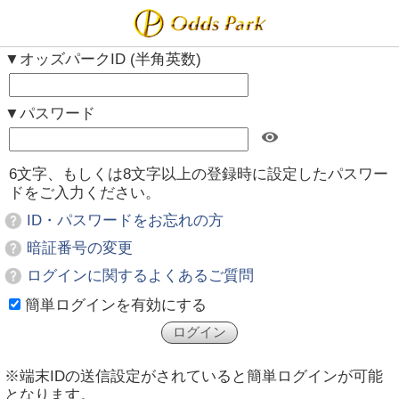
▼オッズパークID (半角英数)
▼パスワード
6文字、もしくは8文字以上の登録時に設定したパスワー
ドをご入力ください。
ID・パスワードをお忘れの方
暗証番号の変更
ログインに関するよくあるご質問
簡単ログインを有効にする
※端末IDの送信設定がされていると簡単ログインが可能
となります。