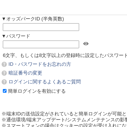
▼オッズパークID (半角英数)
▼パスワード
6文字、もしくは8文字以上の登録時に設定したパスワー
ID・パスワードをお忘れの方
暗証番号の変更
ログインに関するよくあるご質問
簡単ログインを有効にする
※端末IDの送信設定がされていると簡単ログインが可能
※通信環境/端末アップデート/システムメンテナンスの影
※スマートフォンの場合はクッキーの設定が受け入れにな