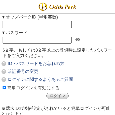
▼オッズパークID (半角英数)
▼パスワード
6文字、もしくは8文字以上の登録時に設定したパスワー
ドをご入力ください。
ID・パスワードをお忘れの方
暗証番号の変更
ログインに関するよくあるご質問
簡単ログインを有効にする
※端末IDの送信設定がされていると簡単ログインが可能
となります。