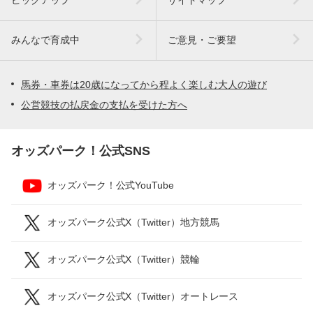
ピックアップ
サイトマップ
みんなで育成中
ご意見・ご要望
馬券・車券は20歳になってから程よく楽しむ大人の遊び
公営競技の払戻金の支払を受けた方へ
オッズパーク！公式SNS
オッズパーク！公式YouTube
オッズパーク公式X（Twitter）地方競馬
オッズパーク公式X（Twitter）競輪
オッズパーク公式X（Twitter）オートレース