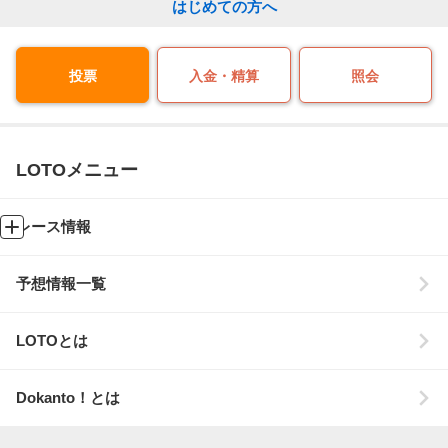
はじめての方へ
投票
入金・精算
照会
LOTOメニュー
レース情報
予想情報一覧
LOTOとは
Dokanto！とは