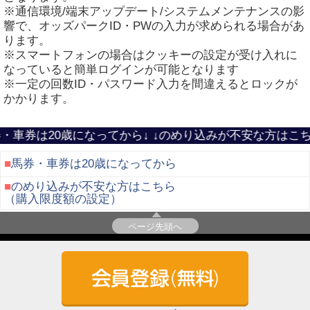
※通信環境/端末アップデート/システムメンテナンスの影
響で、オッズパークID・PWの入力が求められる場合があ
ります。
※スマートフォンの場合はクッキーの設定が受け入れに
なっていると簡単ログインが可能となります
※一定の回数ID・パスワード入力を間違えるとロックが
かかります。
・車券は20歳になってから↓ ↓のめり込みが不安な方はこち
■
馬券・車券は20歳になってから
■
のめり込みが不安な方はこちら
（購入限度額の設定）
ページ先頭へ