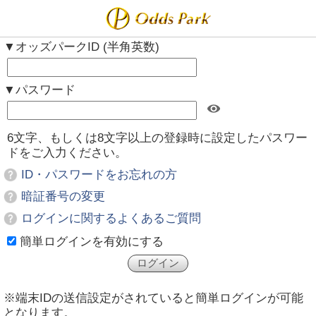
▼オッズパークID (半角英数)
▼パスワード
6文字、もしくは8文字以上の登録時に設定したパスワー
ドをご入力ください。
ID・パスワードをお忘れの方
暗証番号の変更
ログインに関するよくあるご質問
簡単ログインを有効にする
※端末IDの送信設定がされていると簡単ログインが可能
となります。