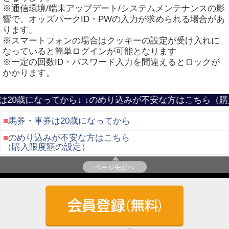
※通信環境/端末アップデート/システムメンテナンスの影
響で、オッズパークID・PWの入力が求められる場合があ
ります。
※スマートフォンの場合はクッキーの設定が受け入れに
なっていると簡単ログインが可能となります
※一定の回数ID・パスワード入力を間違えるとロックが
かかります。
20歳になってから↓ ↓のめり込みが不安な方はこちら（購
■
馬券・車券は20歳になってから
■
のめり込みが不安な方はこちら
（購入限度額の設定）
ページ先頭へ