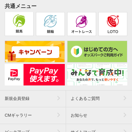
共通メニュー
新規会員登録
よくあるご質問
CMギャラリー
お知らせ