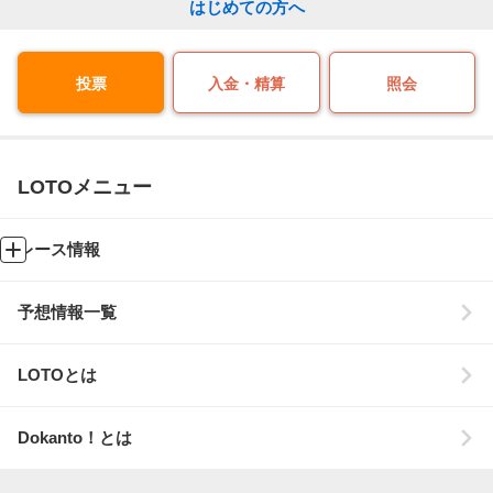
はじめての方へ
投票
入金・精算
照会
LOTOメニュー
レース情報
予想情報一覧
LOTOとは
Dokanto！とは