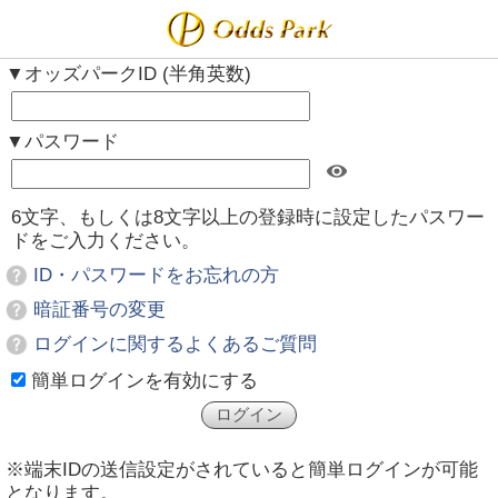
▼オッズパークID (半角英数)
▼パスワード
6文字、もしくは8文字以上の登録時に設定したパスワー
ドをご入力ください。
ID・パスワードをお忘れの方
暗証番号の変更
ログインに関するよくあるご質問
簡単ログインを有効にする
※端末IDの送信設定がされていると簡単ログインが可能
となります。