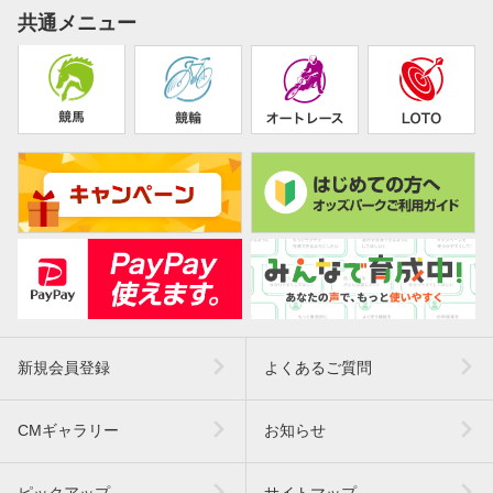
共通メニュー
新規会員登録
よくあるご質問
CMギャラリー
お知らせ