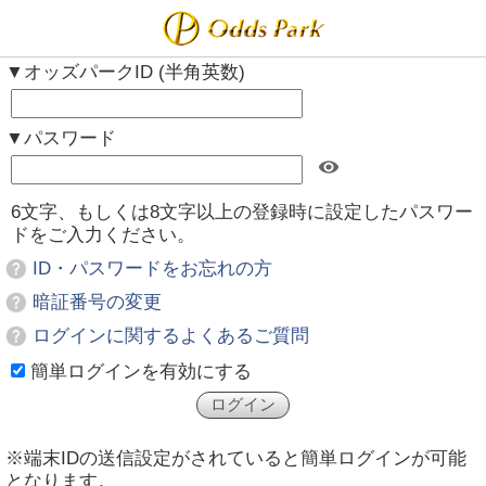
▼オッズパークID (半角英数)
▼パスワード
6文字、もしくは8文字以上の登録時に設定したパスワー
ドをご入力ください。
ID・パスワードをお忘れの方
暗証番号の変更
ログインに関するよくあるご質問
簡単ログインを有効にする
※端末IDの送信設定がされていると簡単ログインが可能
となります。