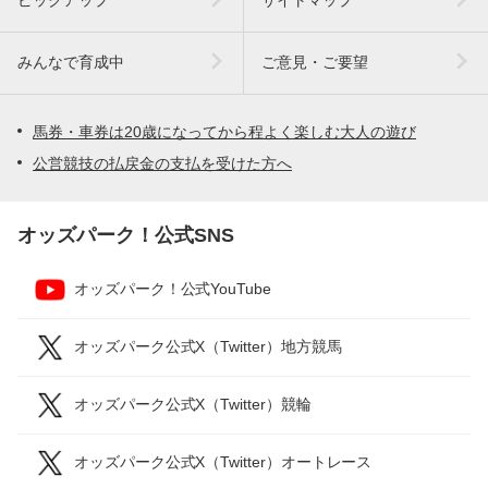
ピックアップ
サイトマップ
みんなで育成中
ご意見・ご要望
馬券・車券は20歳になってから程よく楽しむ大人の遊び
公営競技の払戻金の支払を受けた方へ
オッズパーク！公式SNS
オッズパーク！公式YouTube
オッズパーク公式X（Twitter）地方競馬
オッズパーク公式X（Twitter）競輪
オッズパーク公式X（Twitter）オートレース