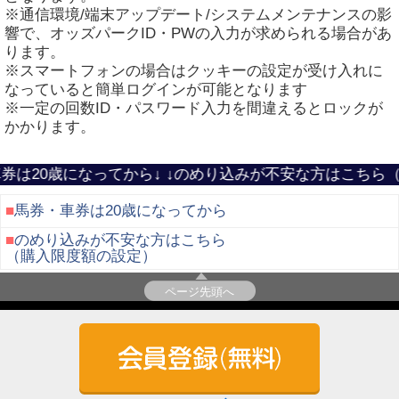
※通信環境/端末アップデート/システムメンテナンスの影
響で、オッズパークID・PWの入力が求められる場合があ
ります。
※スマートフォンの場合はクッキーの設定が受け入れに
なっていると簡単ログインが可能となります
※一定の回数ID・パスワード入力を間違えるとロックが
かかります。
券は20歳になってから↓ ↓のめり込みが不安な方はこちら（
■
馬券・車券は20歳になってから
■
のめり込みが不安な方はこちら
（購入限度額の設定）
ページ先頭へ