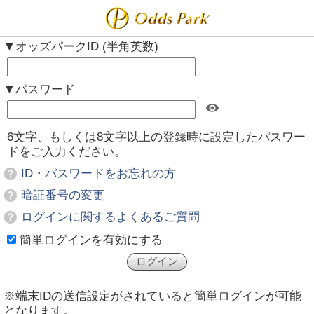
▼オッズパークID (半角英数)
▼パスワード
6文字、もしくは8文字以上の登録時に設定したパスワー
ドをご入力ください。
ID・パスワードをお忘れの方
暗証番号の変更
ログインに関するよくあるご質問
簡単ログインを有効にする
※端末IDの送信設定がされていると簡単ログインが可能
となります。