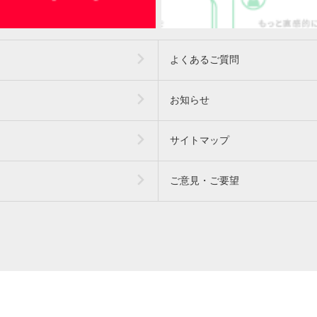
よくあるご質問
お知らせ
サイトマップ
ご意見・ご要望