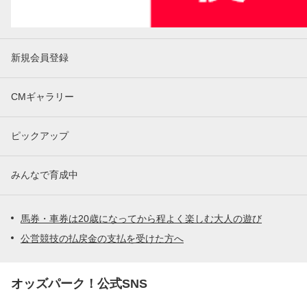
新規会員登録
CMギャラリー
ピックアップ
みんなで育成中
馬券・車券は20歳になってから程よく楽しむ大人の遊び
公営競技の払戻金の支払を受けた方へ
オッズパーク！公式SNS