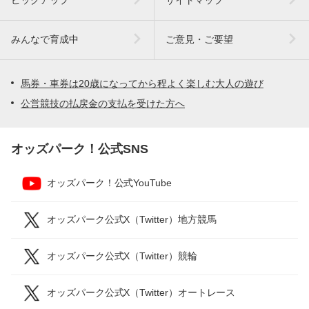
ピックアップ
サイトマップ
みんなで育成中
ご意見・ご要望
馬券・車券は20歳になってから程よく楽しむ大人の遊び
公営競技の払戻金の支払を受けた方へ
オッズパーク！公式SNS
オッズパーク！公式YouTube
オッズパーク公式X（Twitter）地方競馬
オッズパーク公式X（Twitter）競輪
オッズパーク公式X（Twitter）オートレース