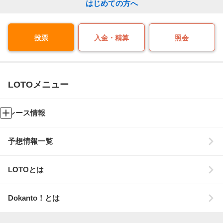
はじめての方へ
投票
入金・精算
照会
LOTOメニュー
レース情報
予想情報一覧
LOTOとは
Dokanto！とは