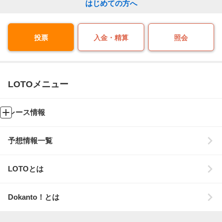
はじめての方へ
投票
入金・精算
照会
LOTOメニュー
レース情報
予想情報一覧
LOTOとは
Dokanto！とは