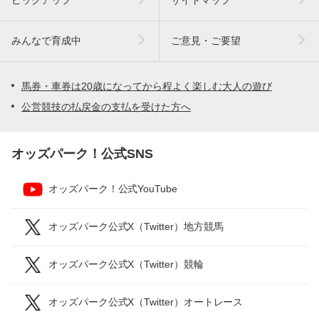
ピックアップ
サイトマップ
みんなで育成中
ご意見・ご要望
馬券・車券は20歳になってから程よく楽しむ大人の遊び
公営競技の払戻金の支払を受けた方へ
オッズパーク！公式SNS
オッズパーク！公式YouTube
オッズパーク公式X（Twitter）地方競馬
オッズパーク公式X（Twitter）競輪
オッズパーク公式X（Twitter）オートレース