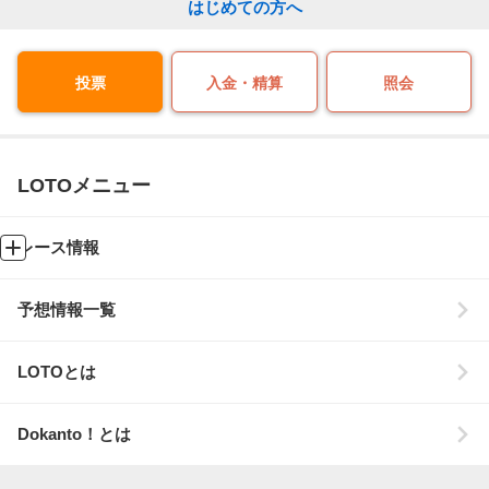
はじめての方へ
投票
入金・精算
照会
LOTOメニュー
レース情報
予想情報一覧
LOTOとは
Dokanto！とは