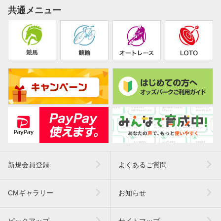
共通メニュー
新規会員登録
よくあるご質問
CMギャラリー
お知らせ