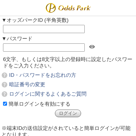
▼オッズパークID (半角英数)
▼パスワード
6文字、もしくは8文字以上の登録時に設定したパスワー
ドをご入力ください。
ID・パスワードをお忘れの方
暗証番号の変更
ログインに関するよくあるご質問
簡単ログインを有効にする
※端末IDの送信設定がされていると簡単ログインが可能
となります。