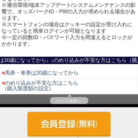
※通信環境/端末アップデート/システムメンテナンスの影
響で、オッズパークID・PWの入力が求められる場合があ
ります。
※スマートフォンの場合はクッキーの設定が受け入れに
なっていると簡単ログインが可能となります
※一定の回数ID・パスワード入力を間違えるとロックが
かかります。
20歳になってから↓ ↓のめり込みが不安な方はこちら（購
■
馬券・車券は20歳になってから
■
のめり込みが不安な方はこちら
（購入限度額の設定）
ページ先頭へ