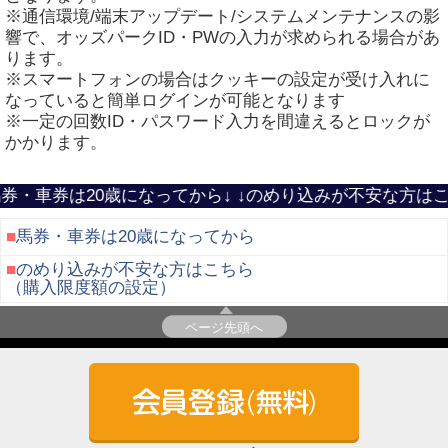
※通信環境/端末アップデート/システムメンテナンスの影
響で、オッズパークID・PWの入力が求められる場合があ
ります。
※スマートフォンの場合はクッキーの設定が受け入れに
なっていると簡単ログインが可能となります
※一定の回数ID・パスワード入力を間違えるとロックが
かかります。
券・車券は20歳になってから↓ ↓のめり込みが不安な方はこ
■
馬券・車券は20歳になってから
■
のめり込みが不安な方はこちら
（購入限度額の設定）
ページ先頭へ