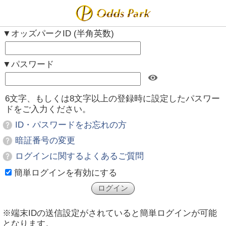
▼オッズパークID (半角英数)
▼パスワード
6文字、もしくは8文字以上の登録時に設定したパスワー
ドをご入力ください。
ID・パスワードをお忘れの方
暗証番号の変更
ログインに関するよくあるご質問
簡単ログインを有効にする
※端末IDの送信設定がされていると簡単ログインが可能
となります。