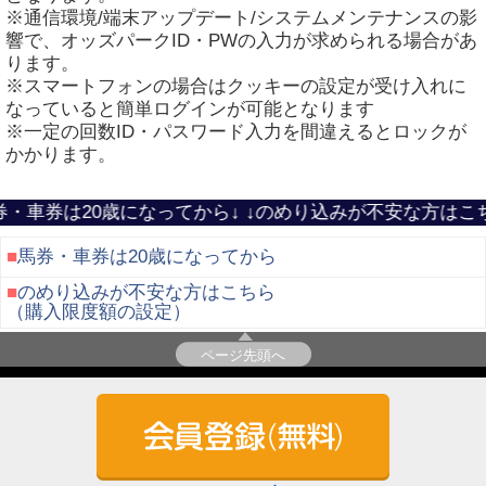
※通信環境/端末アップデート/システムメンテナンスの影
響で、オッズパークID・PWの入力が求められる場合があ
ります。
※スマートフォンの場合はクッキーの設定が受け入れに
なっていると簡単ログインが可能となります
※一定の回数ID・パスワード入力を間違えるとロックが
かかります。
・車券は20歳になってから↓ ↓のめり込みが不安な方はこ
■
馬券・車券は20歳になってから
■
のめり込みが不安な方はこちら
（購入限度額の設定）
ページ先頭へ