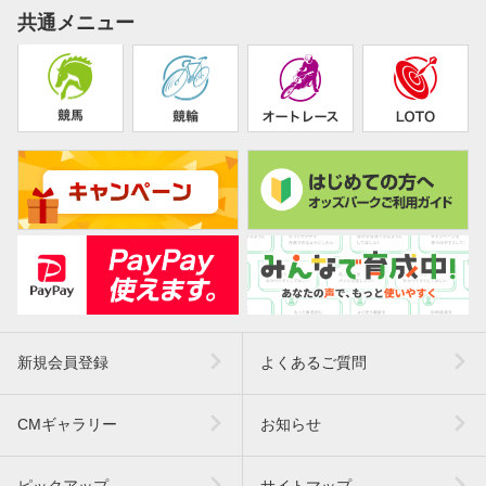
共通メニュー
新規会員登録
よくあるご質問
CMギャラリー
お知らせ