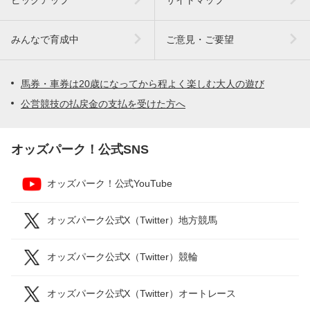
ピックアップ
サイトマップ
みんなで育成中
ご意見・ご要望
馬券・車券は20歳になってから程よく楽しむ大人の遊び
公営競技の払戻金の支払を受けた方へ
オッズパーク！公式SNS
オッズパーク！公式YouTube
オッズパーク公式X（Twitter）地方競馬
オッズパーク公式X（Twitter）競輪
オッズパーク公式X（Twitter）オートレース