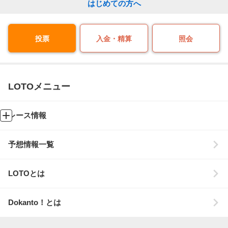
はじめての方へ
投票
入金・精算
照会
LOTOメニュー
レース情報
予想情報一覧
LOTOとは
Dokanto！とは