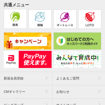
共通メニュー
新規会員登録
よくあるご質問
CMギャラリー
お知らせ