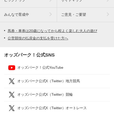
ピックアップ
サイトマップ
みんなで育成中
ご意見・ご要望
馬券・車券は20歳になってから程よく楽しむ大人の遊び
公営競技の払戻金の支払を受けた方へ
オッズパーク！公式SNS
オッズパーク！公式YouTube
オッズパーク公式X（Twitter）地方競馬
オッズパーク公式X（Twitter）競輪
オッズパーク公式X（Twitter）オートレース