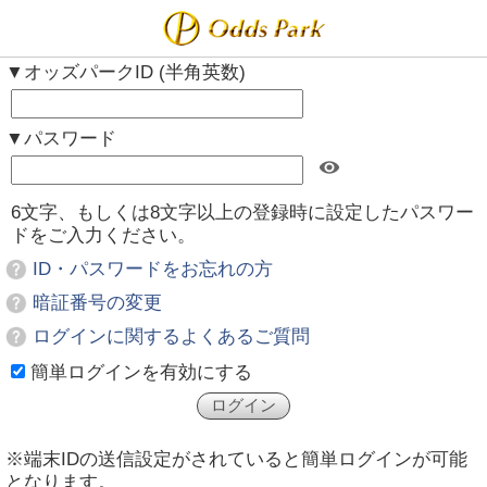
▼オッズパークID (半角英数)
▼パスワード
6文字、もしくは8文字以上の登録時に設定したパスワー
ドをご入力ください。
ID・パスワードをお忘れの方
暗証番号の変更
ログインに関するよくあるご質問
簡単ログインを有効にする
※端末IDの送信設定がされていると簡単ログインが可能
となります。