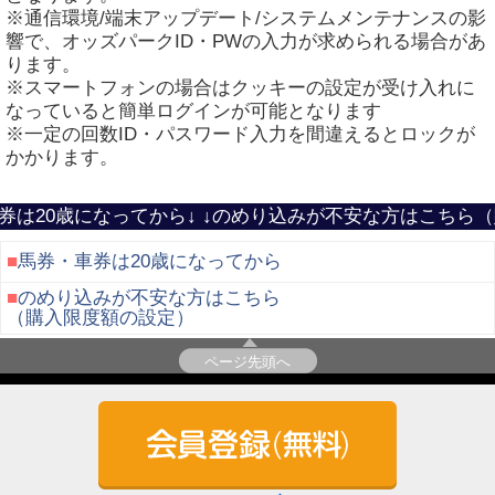
※通信環境/端末アップデート/システムメンテナンスの影
響で、オッズパークID・PWの入力が求められる場合があ
ります。
※スマートフォンの場合はクッキーの設定が受け入れに
なっていると簡単ログインが可能となります
※一定の回数ID・パスワード入力を間違えるとロックが
かかります。
券は20歳になってから↓ ↓のめり込みが不安な方はこちら（
■
馬券・車券は20歳になってから
■
のめり込みが不安な方はこちら
（購入限度額の設定）
ページ先頭へ