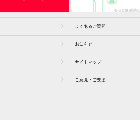
よくあるご質問
お知らせ
サイトマップ
ご意見・ご要望