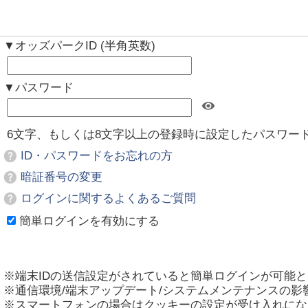
▼オッズパークID (半角英数)
▼パスワード
6文字、もしくは8文字以上の登録時に設定したパスワー
ID・パスワードをお忘れの方
暗証番号の変更
ログインに関するよくあるご質問
簡単ログインを有効にする
※端末IDの送信設定がされていると簡単ログインが可能
※通信環境/端末アップデート/システムメンテナンスの影
※スマートフォンの場合はクッキーの設定が受け入れにな