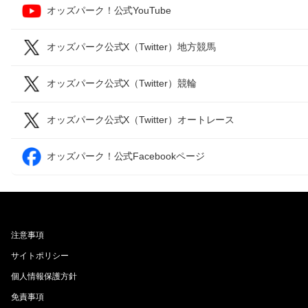
オッズパーク！公式YouTube
オッズパーク公式X（Twitter）地方競馬
オッズパーク公式X（Twitter）競輪
オッズパーク公式X（Twitter）オートレース
オッズパーク！公式Facebookページ
注意事項
サイトポリシー
個人情報保護方針
免責事項