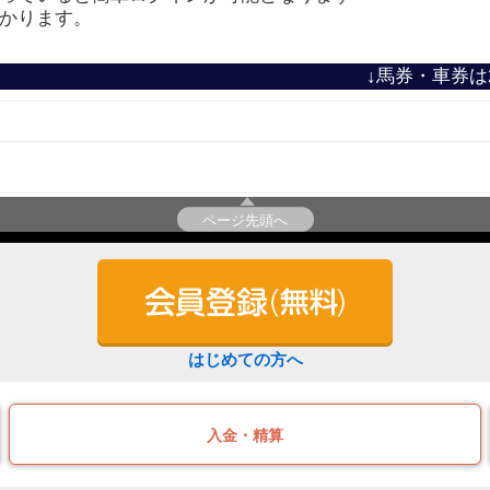
かかります。
↓馬券・車券は20
ページ先頭へ
はじめての方へ
入金・精算