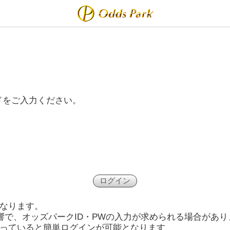
ドをご入力ください。
となります。
響で、オッズパークID・PWの入力が求められる場合があり
っていると簡単ログインが可能となります