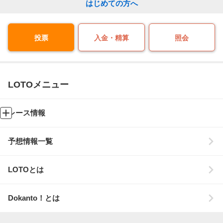
はじめての方へ
投票
入金・精算
照会
LOTOメニュー
レース情報
予想情報一覧
LOTOとは
Dokanto！とは