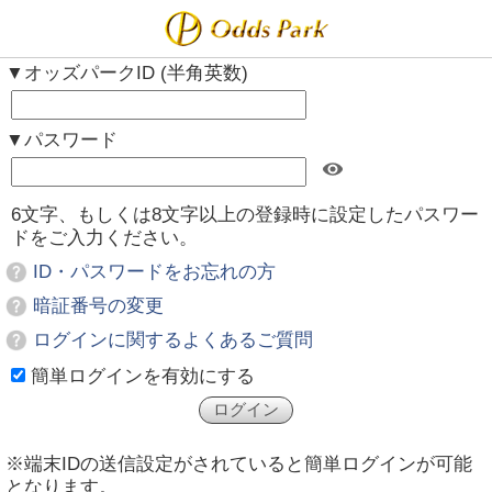
▼オッズパークID (半角英数)
▼パスワード
6文字、もしくは8文字以上の登録時に設定したパスワー
ドをご入力ください。
ID・パスワードをお忘れの方
暗証番号の変更
ログインに関するよくあるご質問
簡単ログインを有効にする
※端末IDの送信設定がされていると簡単ログインが可能
となります。