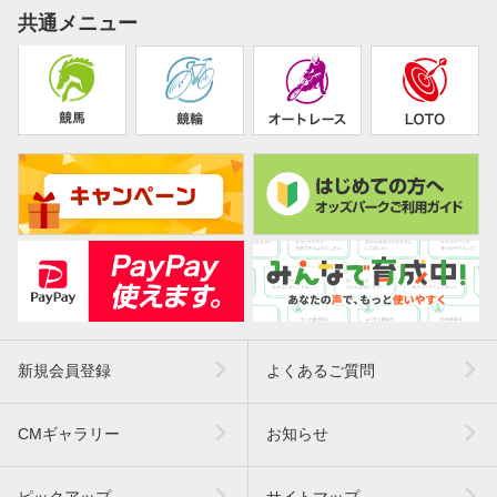
共通メニュー
新規会員登録
よくあるご質問
CMギャラリー
お知らせ