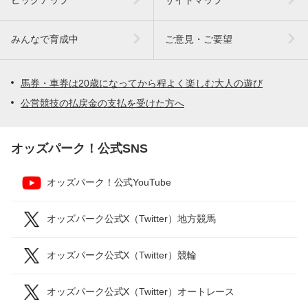
ピックアップ
サイトマップ
みんなで育成中
ご意見・ご要望
馬券・車券は20歳になってから程よく楽しむ大人の遊び
公営競技の払戻金の支払を受けた方へ
オッズパーク！公式SNS
オッズパーク！公式YouTube
オッズパーク公式X（Twitter）地方競馬
オッズパーク公式X（Twitter）競輪
オッズパーク公式X（Twitter）オートレース