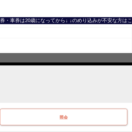
車券は20歳になってから↓ ↓のめり込みが不安な方はこち
照会