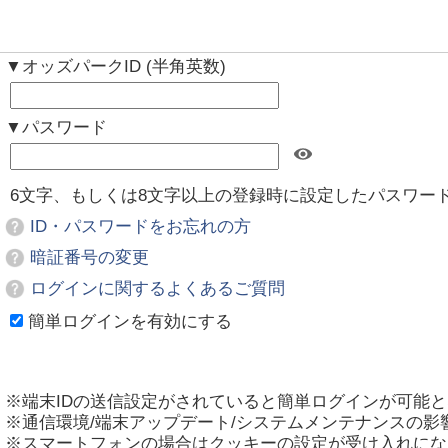
▼オッズパークID (半角英数)
▼パスワード
6文字、もしくは8文字以上の登録時に設定したパスワー
ID・パスワードをお忘れの方
暗証番号の変更
ログインに関するよくあるご質問
簡単ログインを有効にする
※端末IDの送信設定がされていると簡単ログインが可能
※通信環境/端末アップデート/システムメンテナンスの影
※スマートフォンの場合はクッキーの設定が受け入れにな