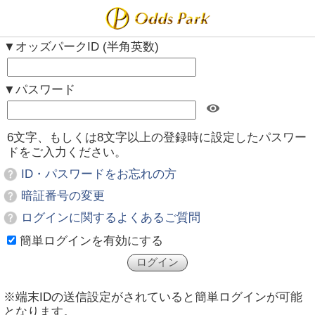
▼オッズパークID (半角英数)
▼パスワード
6文字、もしくは8文字以上の登録時に設定したパスワー
ドをご入力ください。
ID・パスワードをお忘れの方
暗証番号の変更
ログインに関するよくあるご質問
簡単ログインを有効にする
※端末IDの送信設定がされていると簡単ログインが可能
となります。