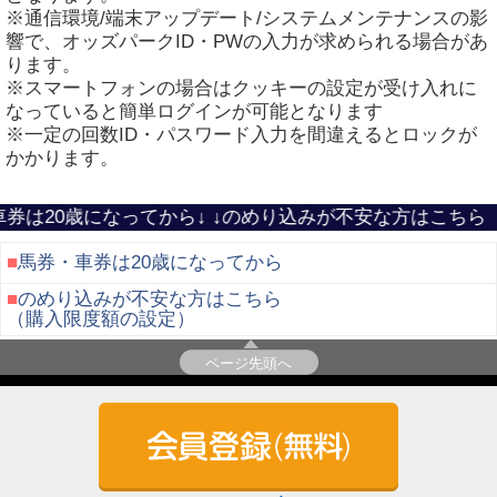
※通信環境/端末アップデート/システムメンテナンスの影
響で、オッズパークID・PWの入力が求められる場合があ
ります。
※スマートフォンの場合はクッキーの設定が受け入れに
なっていると簡単ログインが可能となります
※一定の回数ID・パスワード入力を間違えるとロックが
かかります。
券は20歳になってから↓ ↓のめり込みが不安な方はこちら（
■
馬券・車券は20歳になってから
■
のめり込みが不安な方はこちら
（購入限度額の設定）
ページ先頭へ