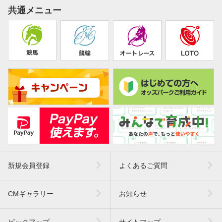
共通メニュー
新規会員登録
よくあるご質問
CMギャラリー
お知らせ