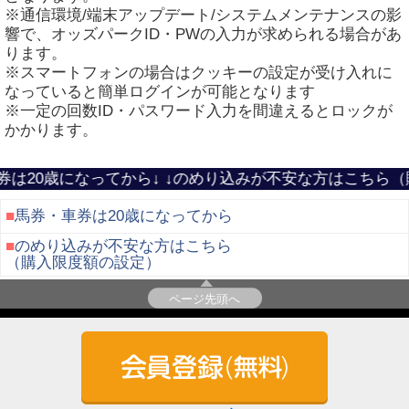
※通信環境/端末アップデート/システムメンテナンスの影
響で、オッズパークID・PWの入力が求められる場合があ
ります。
※スマートフォンの場合はクッキーの設定が受け入れに
なっていると簡単ログインが可能となります
※一定の回数ID・パスワード入力を間違えるとロックが
かかります。
は20歳になってから↓ ↓のめり込みが不安な方はこちら（
■
馬券・車券は20歳になってから
■
のめり込みが不安な方はこちら
（購入限度額の設定）
ページ先頭へ