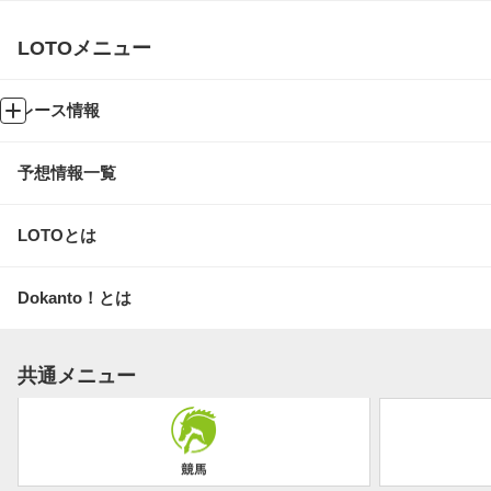
LOTOメニュー
レース情報
予想情報一覧
LOTOとは
Dokanto！とは
共通メニュー