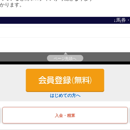
かかります。
↓馬券・車券
ページ先頭へ
はじめての方へ
入金・精算