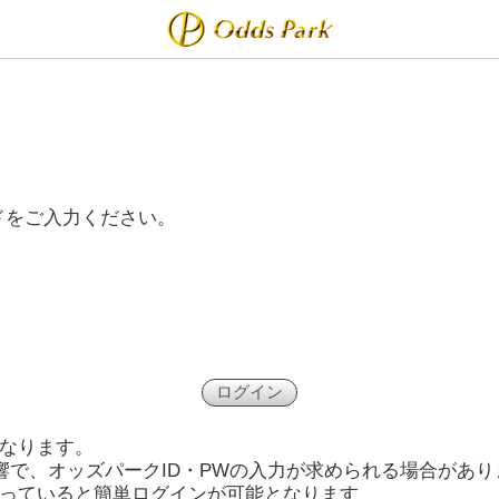
ドをご入力ください。
となります。
響で、オッズパークID・PWの入力が求められる場合があり
っていると簡単ログインが可能となります