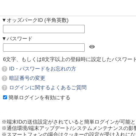
▼オッズパークID (半角英数)
▼パスワード
6文字、もしくは8文字以上の登録時に設定したパスワー
ID・パスワードをお忘れの方
暗証番号の変更
ログインに関するよくあるご質問
簡単ログインを有効にする
※端末IDの送信設定がされていると簡単ログインが可能
※通信環境/端末アップデート/システムメンテナンスの影
※スマートフォンの場合はクッキーの設定が受け入れにな