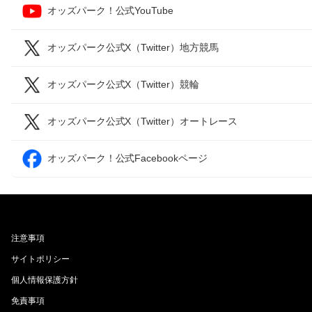
オッズパーク！公式YouTube
オッズパーク公式X（Twitter）地方競馬
オッズパーク公式X（Twitter）競輪
オッズパーク公式X（Twitter）オートレース
オッズパーク！公式Facebookページ
注意事項
サイトポリシー
個人情報保護方針
免責事項