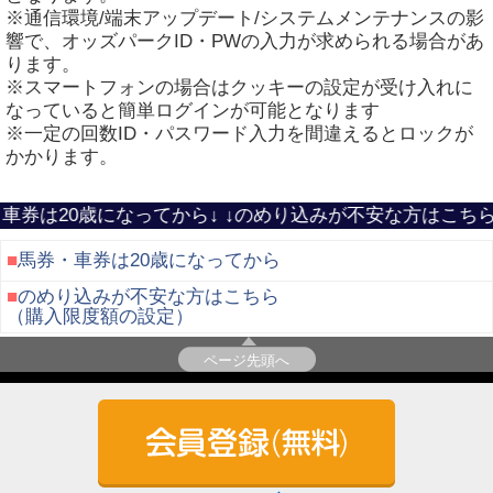
※通信環境/端末アップデート/システムメンテナンスの影
響で、オッズパークID・PWの入力が求められる場合があ
ります。
※スマートフォンの場合はクッキーの設定が受け入れに
なっていると簡単ログインが可能となります
※一定の回数ID・パスワード入力を間違えるとロックが
かかります。
車券は20歳になってから↓ ↓のめり込みが不安な方はこちら
■
馬券・車券は20歳になってから
■
のめり込みが不安な方はこちら
（購入限度額の設定）
ページ先頭へ