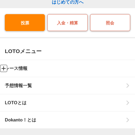
はじめての方へ
投票
入金・精算
照会
LOTOメニュー
レース情報
予想情報一覧
LOTOとは
Dokanto！とは