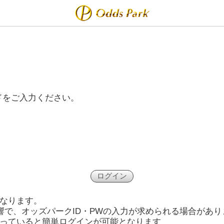
ドをご入力ください。
となります。
響で、オッズパークID・PWの入力が求められる場合があり
っていると簡単ログインが可能となります