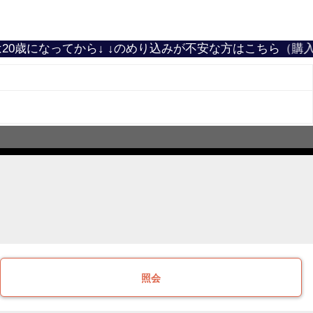
歳になってから↓ ↓のめり込みが不安な方はこちら（購入限度
照会