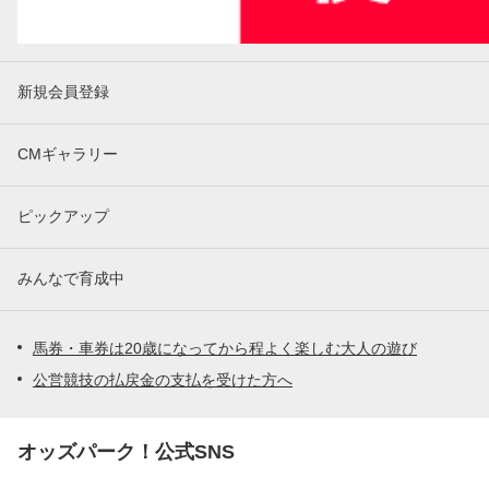
新規会員登録
CMギャラリー
ピックアップ
みんなで育成中
馬券・車券は20歳になってから程よく楽しむ大人の遊び
公営競技の払戻金の支払を受けた方へ
オッズパーク！公式SNS