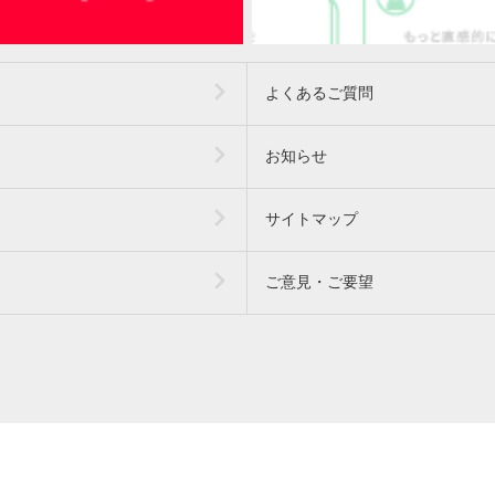
よくあるご質問
お知らせ
サイトマップ
ご意見・ご要望