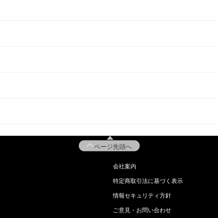
ページ先頭へ
会社案内
特定商取引法に基づく表示
情報セキュリティ方針
ご意見・お問い合わせ