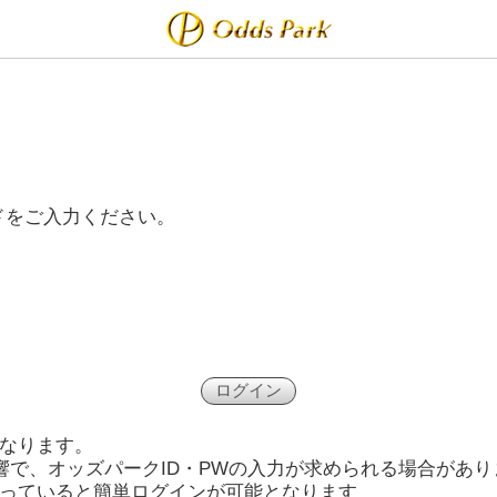
ドをご入力ください。
となります。
響で、オッズパークID・PWの入力が求められる場合があり
っていると簡単ログインが可能となります