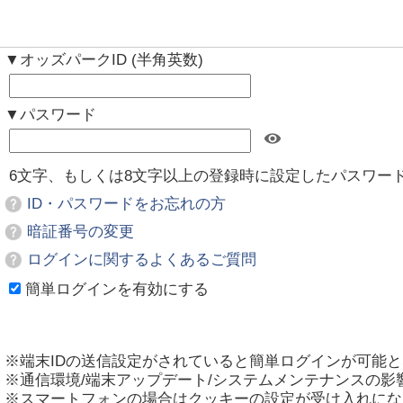
▼オッズパークID (半角英数)
▼パスワード
6文字、もしくは8文字以上の登録時に設定したパスワー
ID・パスワードをお忘れの方
暗証番号の変更
ログインに関するよくあるご質問
簡単ログインを有効にする
※端末IDの送信設定がされていると簡単ログインが可能
※通信環境/端末アップデート/システムメンテナンスの影
※スマートフォンの場合はクッキーの設定が受け入れにな