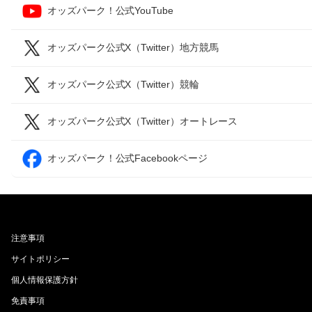
オッズパーク！公式YouTube
オッズパーク公式X（Twitter）地方競馬
オッズパーク公式X（Twitter）競輪
オッズパーク公式X（Twitter）オートレース
オッズパーク！公式Facebookページ
注意事項
サイトポリシー
個人情報保護方針
免責事項