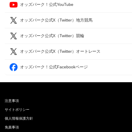
オッズパーク！公式YouTube
オッズパーク公式X（Twitter）地方競馬
オッズパーク公式X（Twitter）競輪
オッズパーク公式X（Twitter）オートレース
オッズパーク！公式Facebookページ
注意事項
サイトポリシー
個人情報保護方針
免責事項