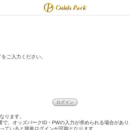
ドをご入力ください。
となります。
響で、オッズパークID・PWの入力が求められる場合があり
っていると簡単ログインが可能となります