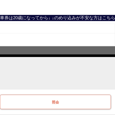
は20歳になってから↓ ↓のめり込みが不安な方はこちら（購
照会