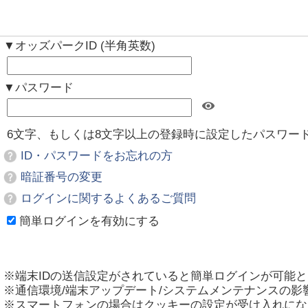
▼オッズパークID (半角英数)
▼パスワード
6文字、もしくは8文字以上の登録時に設定したパスワー
ID・パスワードをお忘れの方
暗証番号の変更
ログインに関するよくあるご質問
簡単ログインを有効にする
※端末IDの送信設定がされていると簡単ログインが可能
※通信環境/端末アップデート/システムメンテナンスの影
※スマートフォンの場合はクッキーの設定が受け入れにな