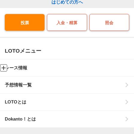
はじめての方へ
投票
入金・精算
照会
LOTOメニュー
レース情報
予想情報一覧
LOTOとは
Dokanto！とは