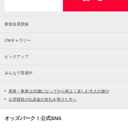
新規会員登録
CMギャラリー
ピックアップ
みんなで育成中
馬券・車券は20歳になってから程よく楽しむ大人の遊び
公営競技の払戻金の支払を受けた方へ
オッズパーク！公式SNS