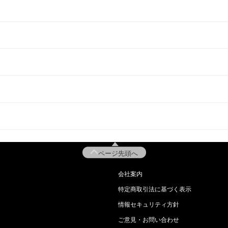
ページ先頭へ
会社案内
特定商取引法に基づく表示
情報セキュリティ方針
ご意見・お問い合わせ