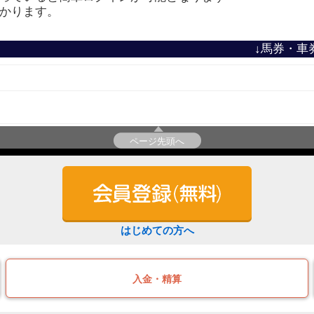
かかります。
↓馬券・車券は
ページ先頭へ
はじめての方へ
入金・精算