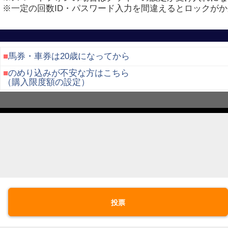
※一定の回数ID・パスワード入力を間違えるとロックが
■
馬券・車券は20歳になってから
■
のめり込みが不安な方はこちら
（購入限度額の設定）
投票