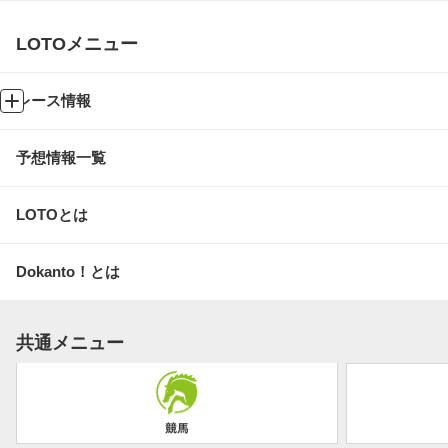
LOTOメニュー
レース情報
予想情報一覧
LOTOとは
Dokanto！とは
共通メニュー