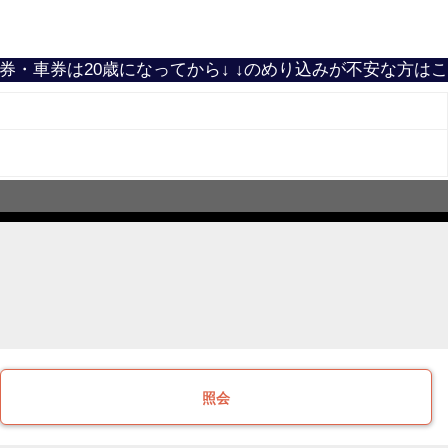
車券は20歳になってから↓ ↓のめり込みが不安な方はこちら
照会