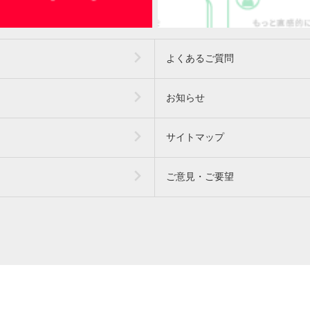
よくあるご質問
お知らせ
サイトマップ
ご意見・ご要望