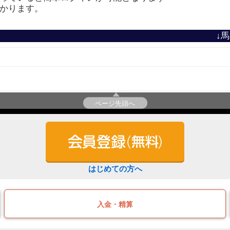
かかります。
↓馬券・
ページ先頭へ
はじめての方へ
入金・精算