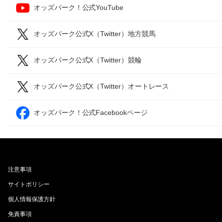
オッズパーク！公式YouTube
オッズパーク公式X（Twitter）地方競馬
オッズパーク公式X（Twitter）競輪
オッズパーク公式X（Twitter）オートレース
オッズパーク！公式Facebookページ
注意事項
サイトポリシー
個人情報保護方針
免責事項