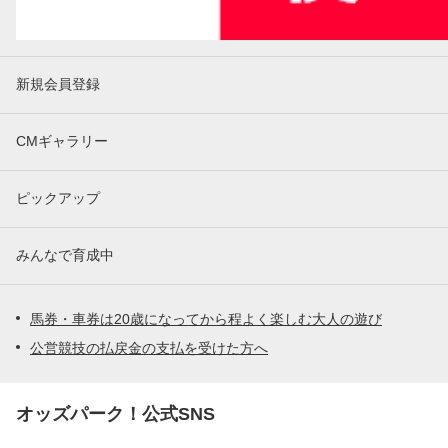
新規会員登録
CMギャラリー
ピックアップ
みんなで育成中
馬券・車券は20歳になってから程よく楽しむ大人の遊び
公営競技の払戻金の支払を受けた方へ
オッズパーク！公式SNS