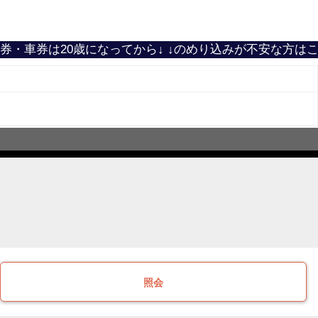
車券は20歳になってから↓ ↓のめり込みが不安な方はこちら
照会