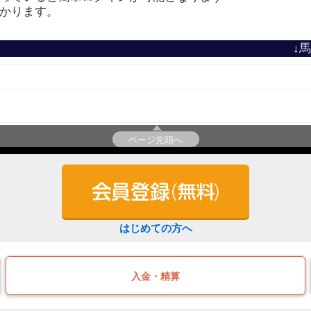
かかります。
↓馬券・
ページ先頭へ
はじめての方へ
入金・精算