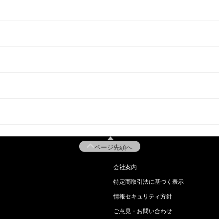
ページ先頭へ
会社案内
特定商取引法に基づく表示
情報セキュリティ方針
ご意見・お問い合わせ