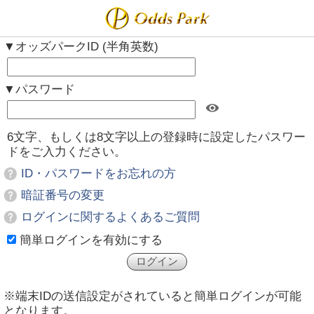
▼オッズパークID (半角英数)
▼パスワード
6文字、もしくは8文字以上の登録時に設定したパスワー
ドをご入力ください。
ID・パスワードをお忘れの方
暗証番号の変更
ログインに関するよくあるご質問
簡単ログインを有効にする
※端末IDの送信設定がされていると簡単ログインが可能
となります。